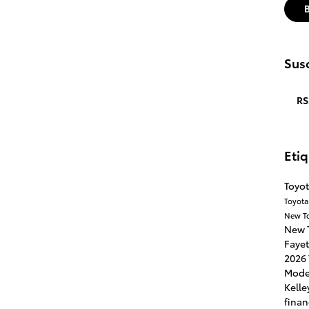
Susc
RS
Eti
Toyot
Toyota
New T
New 
Fayet
2026 
Mode
Kelle
finan