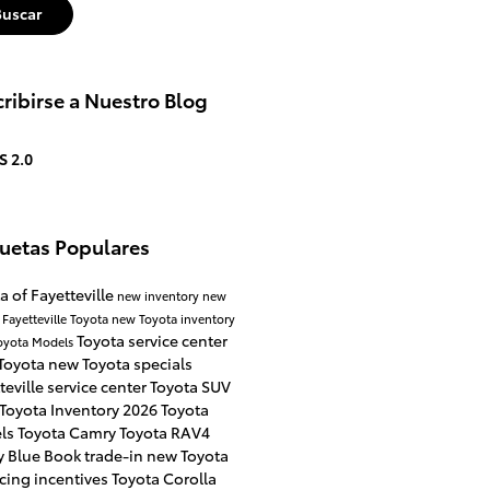
Buscar
ribirse a Nuestro Blog
S 2.0
quetas Populares
a of Fayetteville
new inventory
new
 Fayetteville
Toyota
new Toyota inventory
Toyota service center
oyota Models
Toyota
new Toyota specials
teville
service center
Toyota SUV
Toyota Inventory
2026 Toyota
ls
Toyota Camry
Toyota RAV4
y Blue Book
trade-in
new Toyota
cing incentives
Toyota Corolla