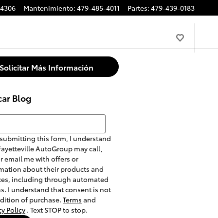
-4306
Mantenimiento
:
479-485-4011
Partes
:
479-439-0183
Solicitar Más Información
car Blog
r Blog
submitting this form, I understand
Fayetteville AutoGroup may call,
or email me with offers or
mation about their products and
ces, including through automated
. I understand that consent is not
dition of purchase.
Terms
and
cy Policy
. Text STOP to stop.