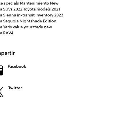
ce specials
Mantenimiento
New
ta SUVs
2022 Toyota models
2021
ta Sienna
in-transit inventory
2023
ta Sequoia
Nightshade Edition
a Yaris
value your trade
new
ta RAV4
partir
Facebook
Twitter