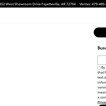
352 West Showroom Drive
Fayetteville
,
AR
72704
Ventas
:
479-485
Bus
Busca
By 
that 
text 
infor
servi
means
a con
Priva